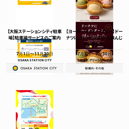
【大阪ステーションシティ駐車
【ヨーキーズクレープリー】ドー
場】駐車場サービスのご案内
ナツに、ハーゲンダッツ、挟んじ
ゃいました。
7月1日
11月30日
7月7日
9月30日
OSAKA STATION CITY
うめきたグリーンプレイス