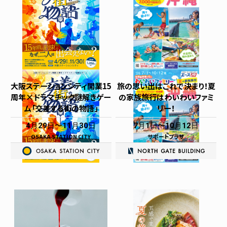
大阪ステーションシティ開業15
旅の思い出はこれで決まり！夏
周年×ドラマチック謎解きゲー
の家族旅行はわいわいファミ
ム「交差する街の物語」
リー！
4月29日
11月30日
7月1日
10月12日
OSAKA STATION CITY
サポートプラザ