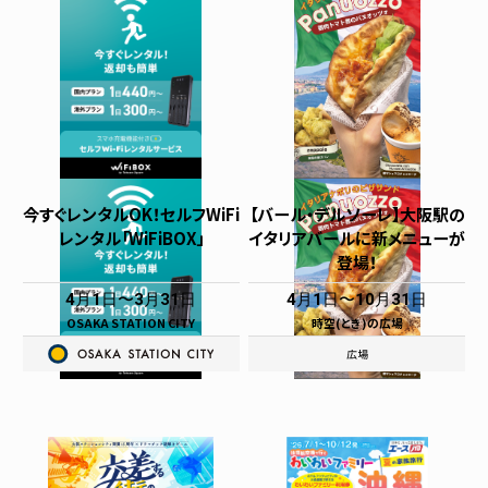
今すぐレンタルOK！セルフWiFi
【バール・デルソーレ】大阪駅の
レンタル「WiFiBOX」
イタリアバールに新メニューが
登場！
4月1日
3月31日
4月1日
10月31日
OSAKA STATION CITY
時空(とき)の広場