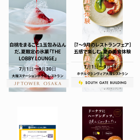
白桃をまるごと１玉包み込ん
［7～9月のレストランフェア］
だ、夏限定の氷菓「THE
五感で楽しむ、夏の美食体験
LOBBY LOUNGE」
7月1日
9月30日
7月1日
9月30日
ホテルグランヴィア大阪レストラン
大阪ステーションホテル レストラン