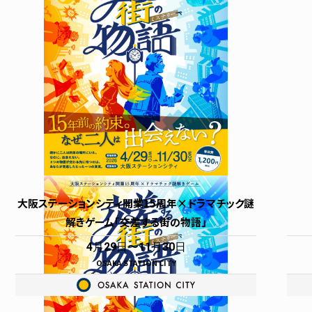
アクセス
授乳室
インフォメーション
よくあるご質問
大阪ステーションシティ開業15周年×ドラマチック謎
解きゲーム「交差する街の物語」
4月29日
11月30日
OSAKA STATION CITY