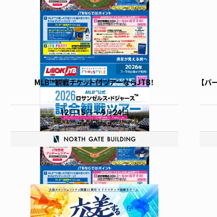
MLB™観戦チケット付ツアーならJTB！
【バ
12月15日
9月24日
サポートプラザ
グルメ
その他の施設
イ