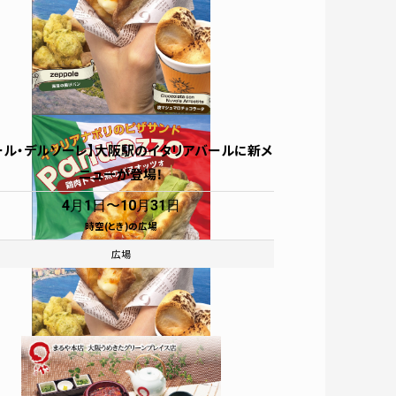
ール・デルソーレ】大阪駅のイタリアバールに新メ
ニューが登場！
4月1日
10月31日
時空(とき)の広場
ベント
ガイド