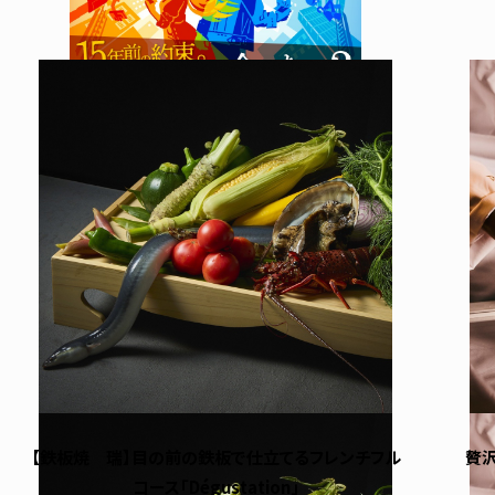
【鉄板焼 瑞】目の前の鉄板で仕立てるフレンチフル
贅
コース「Dégustation」