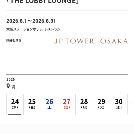
「THE LOBBY LOUNGE」
2026.8.1
2026.8.31
大阪ステーションホテル レストラン
詳細を見る
2026
202
9
1
月
3
24
25
26
27
28
29
30
）
（木）
（金）
（土）
（日）
（月）
（火）
（水）