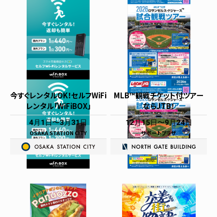
今すぐレンタルOK！セルフWiFi
MLB™観戦チケット付ツアー
レンタル「WiFiBOX」
ならJTB！
4月1日
3月31日
12月15日
9月24日
OSAKA STATION CITY
サポートプラザ