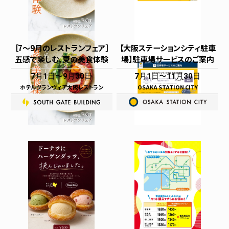
［7～9月のレストランフェア］
【大阪ステーションシティ駐車
五感で楽しむ、夏の美食体験
場】駐車場サービスのご案内
7月1日
9月30日
7月1日
11月30日
ホテルグランヴィア大阪レストラン
OSAKA STATION CITY