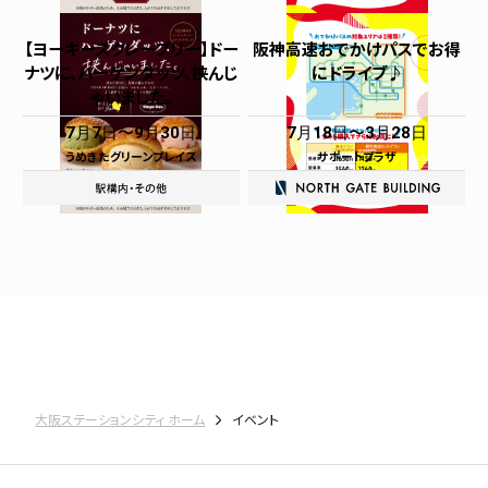
【ヨーキーズクレープリー】ドー
阪神高速おでかけパスでお得
ナツに、ハーゲンダッツ、挟んじ
にドライブ♪
ゃいました。
7月7日
9月30日
7月18日
3月28日
うめきたグリーンプレイス
サポートプラザ
大阪ステーションシティ ホーム
イベント