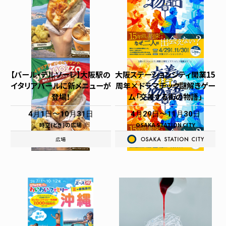
【バール・デルソーレ】大阪駅の
大阪ステーションシティ開業15
イタリアバールに新メニューが
周年×ドラマチック謎解きゲー
登場！
ム「交差する街の物語」
4月1日
10月31日
4月29日
11月30日
時空(とき)の広場
OSAKA STATION CITY