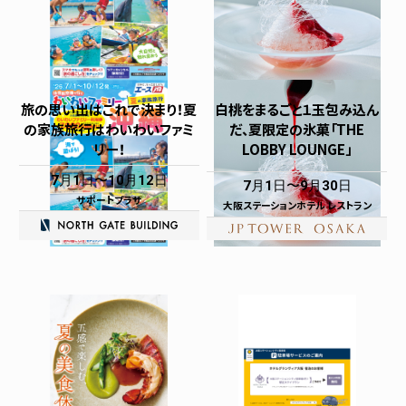
旅の思い出はこれで決まり！夏
白桃をまるごと１玉包み込ん
の家族旅行はわいわいファミ
だ、夏限定の氷菓「THE
リー！
LOBBY LOUNGE」
7月1日
10月12日
7月1日
9月30日
サポートプラザ
大阪ステーションホテル レストラン