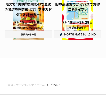
モスで“爽快”な味わいで夏の
阪神高速おでかけパスでお得
だるさを吹き飛ばす！『アボカド
にドライブ♪
タコスバーガー』
7月15日
9月8日
7月18日
3月28日
うめきたグリーンプレイス
サポートプラザ
大阪ステーションシティ ホーム
イベント