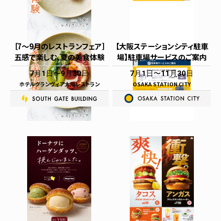
［7～9月のレストランフェア］
【大阪ステーションシティ駐車
五感で楽しむ、夏の美食体験
場】駐車場サービスのご案内
7月1日
9月30日
7月1日
11月30日
ホテルグランヴィア大阪レストラン
OSAKA STATION CITY