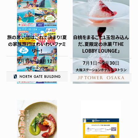
旅の思い出はこれで決まり！夏
白桃をまるごと１玉包み込ん
の家族旅行はわいわいファミ
だ、夏限定の氷菓「THE
リー！
LOBBY LOUNGE」
7月1日
10月12日
7月1日
9月30日
サポートプラザ
大阪ステーションホテル レストラン