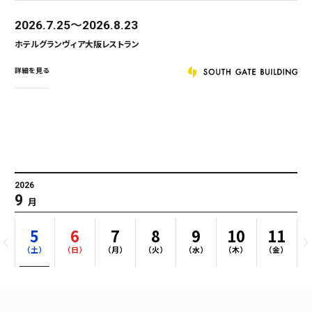
♪
2026.7.18
2027.3.28
サポートプラザ
詳細を見る
2026
9
月
5
6
7
8
9
10
11
）
（土）
（日）
（月）
（火）
（水）
（木）
（金）