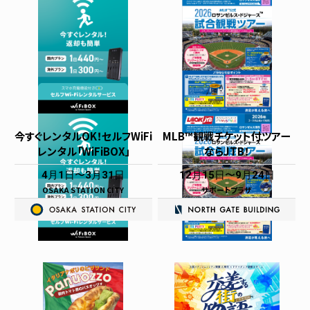
今すぐレンタルOK！セルフWiFi
MLB™観戦チケット付ツアー
レンタル「WiFiBOX」
ならJTB！
4月1日
3月31日
12月15日
9月24日
OSAKA STATION CITY
サポートプラザ