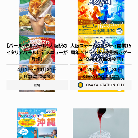
【バール・デルソーレ】大阪駅の
大阪ステーションシティ開業15
イタリアバールに新メニューが
周年×ドラマチック謎解きゲー
登場！
ム「交差する街の物語」
4月1日
10月31日
4月29日
11月30日
時空(とき)の広場
OSAKA STATION CITY