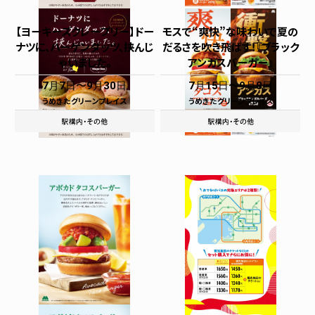
【ヨーキーズクレープリー】ドー
モスで“爽快”な味わいで夏の
ナツに、ハーゲンダッツ、挟んじ
だるさを吹き飛ばす！『ブラック
ゃいました。
アンガスバーガー』
7月7日
9月30日
7月15日
9月8日
うめきたグリーンプレイス
うめきたグリーンプレイス