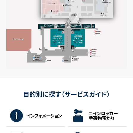
大阪駅構内・その他
ラグナヴェールPREMIER
28F
エキマルシェ大阪
1F（JR大阪駅桜橋口すぐ）
オフィス
12～27F
大阪ステーションホテル
7F,29～38F
ホテルグランヴィア大阪
1F,19～27F
エキマルシェ大阪ウメスト
1F（JR大阪駅西口すぐ）
コナミスポーツクラブ
オフィス
オフィス
6F,9～22F
9F,11～27F
11～13F
総合クリニック
17F
大阪ステーションシティ
セントラルコート大阪
1F（JR大阪駅中央改札口前）
ＳｋｙシアターＭＢＳ
6F
バルチカ03
ルクア サウス
2～5F
10～16F
大阪ステーションシティシネマ
11F
イーストコートミドー
1F（JR大阪駅御堂筋口）
ＫＩＴＴＥ大阪
B1～6F
大丸梅田店
B2～9F
サポートプラザ
11F
エキマルシェ大阪クロスト
B2～B1F
ルクア・ルクア イーレ
B2～10F
目的別に探す（サービスガイド）
コインロッカー
インフォメーション
手荷物預かり