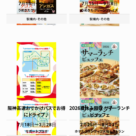
7月15日
9月8日
7月15日
9月8日
うめきたグリーンプレイス
うめきたグリーンプレイス
阪神高速おでかけパスでお得
2026夏休み限定 サマーランチ
にドライブ♪
ビュッフェ
7月18日
3月28日
7月25日
8月23日
サポートプラザ
ホテルグランヴィア大阪レストラン