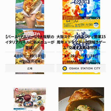
【バール・デルソーレ】大阪駅の
大阪ステーションシティ開業15
イタリアバールに新メニューが
周年×ドラマチック謎解きゲー
登場！
ム「交差する街の物語」
4月1日
10月31日
4月29日
11月30日
時空(とき)の広場
OSAKA STATION CITY