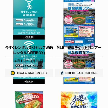
今すぐレンタルOK！セルフWiFi
MLB™観戦チケット付ツアー
レンタル「WiFiBOX」
ならJTB！
4月1日
3月31日
12月15日
9月24日
OSAKA STATION CITY
サポートプラザ