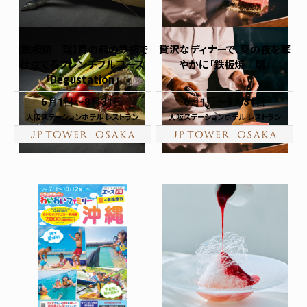
【鉄板焼 瑞】目の前の鉄板で
贅沢なディナーで、夏の夜を華
仕立てるフレンチフルコース
やかに「鉄板焼 瑞」
「Dégustation」
6月1日
8月31日
6月1日
8月31日
大阪ステーションホテル レストラン
大阪ステーションホテル レストラン