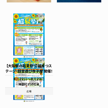
【大阪駅の超夏祭り】超なつス
テージ・超昔遊び寺子屋 開催！
8月22日
8月23日
時空(とき)の広場