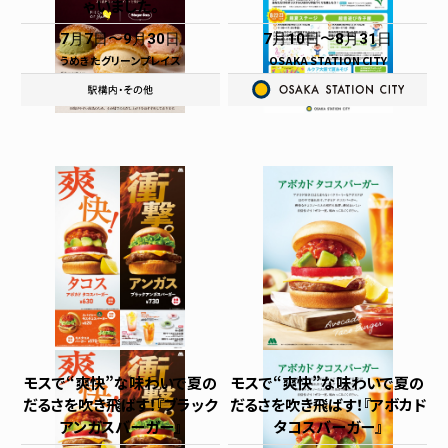
ゃいました。
7月7日
9月30日
7月10日
8月31日
うめきたグリーンプレイス
OSAKA STATION CITY
モスで“爽快”な味わいで夏の
モスで“爽快”な味わいで夏の
だるさを吹き飛ばす！『ブラック
だるさを吹き飛ばす！『アボカド
アンガスバーガー』
タコスバーガー』