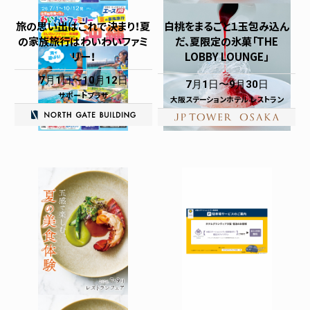
旅の思い出はこれで決まり！夏
白桃をまるごと１玉包み込ん
の家族旅行はわいわいファミ
だ、夏限定の氷菓「THE
リー！
LOBBY LOUNGE」
7月1日
10月12日
7月1日
9月30日
サポートプラザ
大阪ステーションホテル レストラン