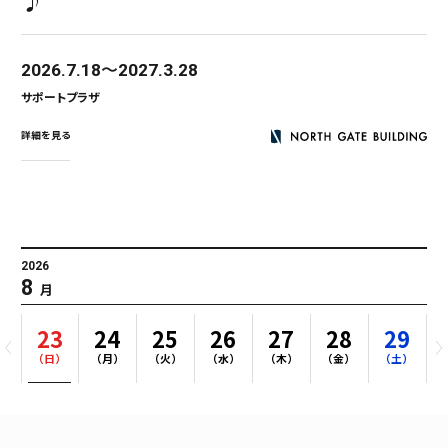
♪
2026.7.18
2027.3.28
サポートプラザ
詳細を見る
2026
8
月
2
23
24
25
26
27
28
29
）
（日）
（月）
（火）
（水）
（木）
（金）
（土）