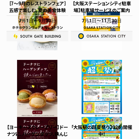
［7～9月のレストランフェア］
【大阪ステーションシティ駐車
五感で楽しむ、夏の美食体験
場】駐車場サービスのご案内
7月1日
9月30日
7月1日
11月30日
ホテルグランヴィア大阪レストラン
OSAKA STATION CITY
【ヨーキーズクレープリー】ドー
「大阪駅の超夏祭り2026」開催
ナツに、ハーゲンダッツ、挟んじ
中！