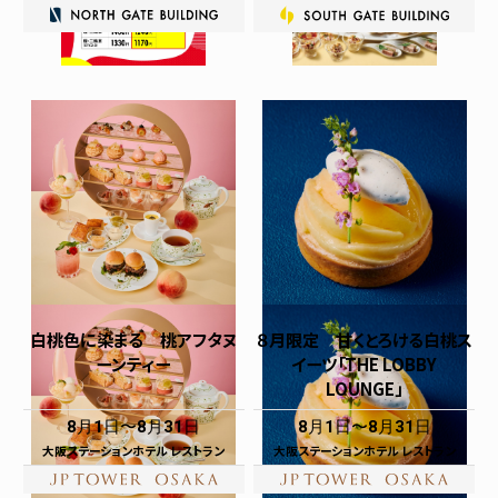
白桃色に染まる 桃アフタヌ
８月限定 甘くとろける白桃ス
ーンティー
イーツ「THE LOBBY
LOUNGE」
8月1日
8月31日
8月1日
8月31日
大阪ステーションホテル レストラン
大阪ステーションホテル レストラン