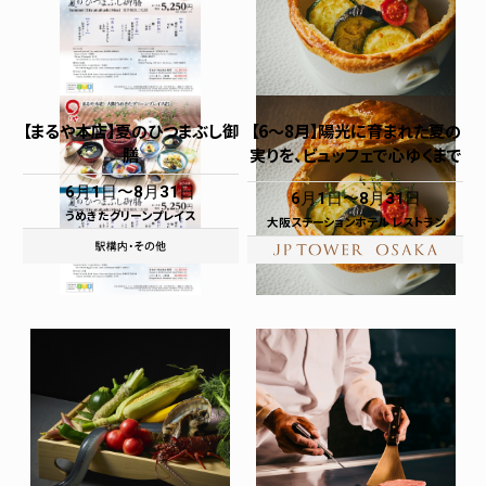
【まるや本店】夏のひつまぶし御
【6～8月】陽光に育まれた夏の
膳
実りを、ビュッフェで心ゆくまで
6月1日
8月31日
6月1日
8月31日
うめきたグリーンプレイス
大阪ステーションホテル レストラン