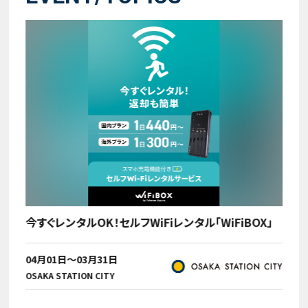
今すぐレンタルOK！セルフWiFiレンタル「WiFiBOX」
クレヨンしんちゃんグリーティングイベント実施！
04月27日～08月16日
07月10日～08月31日
04月01日～03月31日
08月08日
08月
07月
08月
07月
12月
06月
06月
04月
サポートプラザ
08月08日
04月01日～10月31日
OSAKA STATION CITY
07月01日～11月30日
04月29日～11月30日
OSAKA STATION CITY
時空(とき)の広場
時空(とき)の広場
OSAKA STATION CITY
OSAKA STATION CITY
その他エリア
ＫＩＴ
ホテル
07月
08月
大阪ス
サポー
サポー
07月
07月
07月
07月
大阪ス
06月
06月
うめき
07月
サポー
08月
ホテル
大阪ス
うめき
うめき
うめき
大阪ス
大阪ス
大阪ス
サポー
時空(