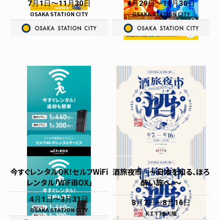
7月1日
11月30日
4月29日
11月30日
OSAKA STATION CITY
OSAKA STATION CITY
今すぐレンタルOK！セルフWiFi
酒旅夜市 〜日本を知る、ほろ
レンタル「WiFiBOX」
酔い旅へ。〜
4月1日
3月31日
8月7日
8月16日
OSAKA STATION CITY
ＫＩＴＴＥ大阪