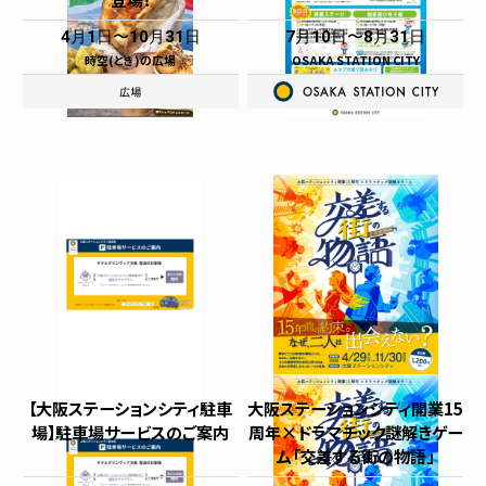
4月1日
10月31日
7月10日
8月31日
時空(とき)の広場
OSAKA STATION CITY
【大阪ステーションシティ駐車
大阪ステーションシティ開業15
場】駐車場サービスのご案内
周年×ドラマチック謎解きゲー
ム「交差する街の物語」