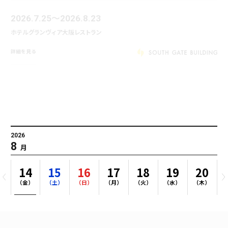
♪
2026.7.18
2027.3.28
サポートプラザ
詳細を見る
2026
8
月
3
14
15
16
17
18
19
20
）
（金）
（土）
（日）
（月）
（火）
（水）
（木）