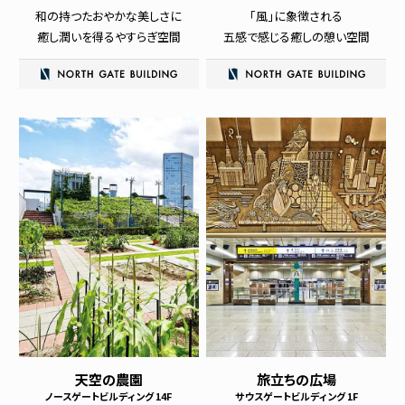
和の持つたおやかな美しさに
「風」に象徴される
癒し
潤いを得るやすらぎ空間
五感で感じる癒しの憩い空間
天空の農園
旅立ちの広場
ノースゲートビルディング 14F
サウスゲートビルディング 1F