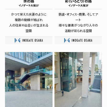
水の路
彩（いろどり）の路
イノゲート大阪1F
イノゲート大阪2F
かつて栄えた水運のように
鉄道・オフィス・商業、そしてア
複数の動線が結ばれ
ート
人の往来や出会いが生まれる
様々な要素がつながり人々の
空間
活動が彩られる空間