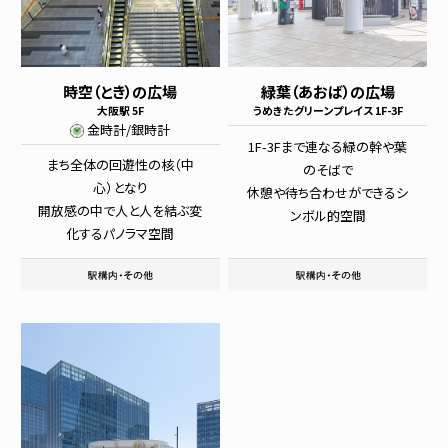
時空（とき）の広場
緑葉（あおば）の広場
大阪駅 5F
うめきたグリーンプレイス 1F-3F
金時計/銀時計
1F-3Fまで連なる緑の幹や葉
まち全体の回遊性の核（中
のそばで
心）となり
休憩や待ち合わせができるシ
開放感の中で人と人を結ぶ変
ンボル的空間
化するパノラマ空間