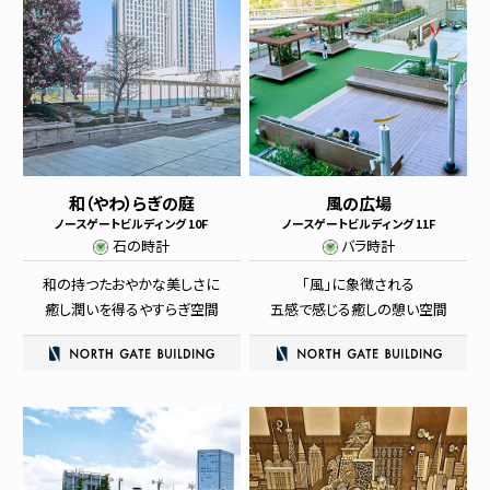
和（やわ）らぎの庭
風の広場
ノースゲートビルディング 10F
ノースゲートビルディング 11F
石の時計
バラ時計
和の持つたおやかな美しさに
「風」に象徴される
癒し
潤いを得るやすらぎ空間
五感で感じる癒しの憩い空間