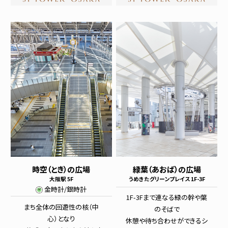
時空（とき）の広場
緑葉（あおば）の広場
大阪駅 5F
うめきたグリーンプレイス 1F-3F
金時計/銀時計
1F-3Fまで連なる緑の幹や葉
まち全体の回遊性の核（中
のそばで
心）となり
休憩や待ち合わせができるシ