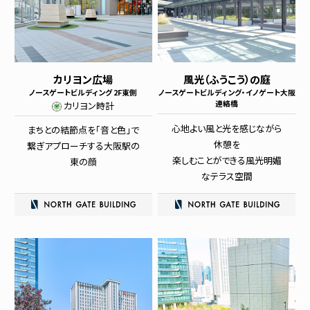
カリヨン広場
風光（ふうこう）の庭
ノースゲートビルディング 2F東側
ノースゲートビルディング・イノゲート大阪
連絡橋
カリヨン時計
心地よい風と光を感じながら
まちとの結節点を「音と色」で
休憩を
繋ぎ
アプローチする大阪駅の
楽しむことができる風光明媚
東の顔
なテラス空間