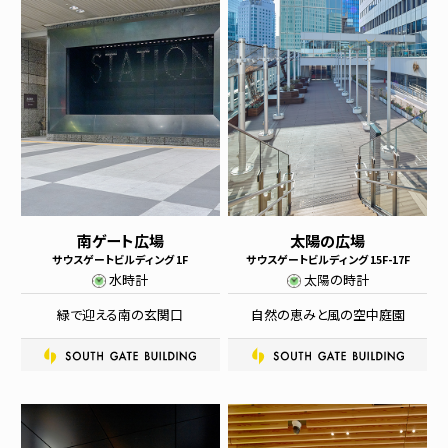
南ゲート広場
太陽の広場
サウスゲートビルディング 1F
サウスゲートビルディング 15F-17F
水時計
太陽の時計
緑で迎える南の玄関口
自然の恵みと風の空中庭園