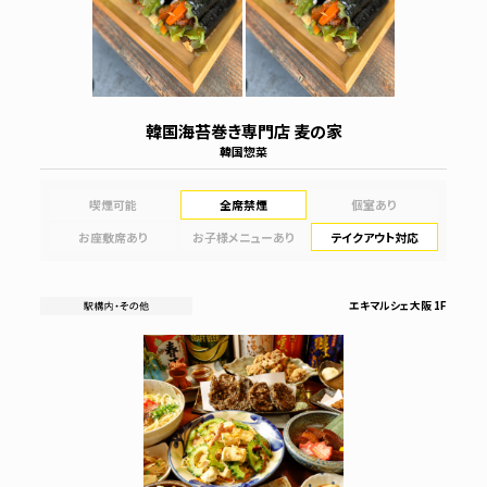
韓国海苔巻き専門店 麦の家
韓国惣菜
喫煙可能
全席禁煙
個室あり
お座敷席あり
お子様メニューあり
テイクアウト対応
エキマルシェ大阪 1F