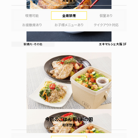
大衆食堂
喫煙可能
全席禁煙
個室あり
お座敷席あり
お子様メニューあり
テイクアウト対応
エキマルシェ大阪 1F
今日のごはん 和saiの国
和洋惣菜