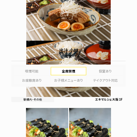
出汁 小林
定食
喫煙可能
全席禁煙
個室あり
お座敷席あり
お子様メニューあり
テイクアウト対応
エキマルシェ大阪 1F