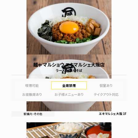
麺ゃ マルショウ エキマルシェ大阪店
ラーメン、まぜそば
喫煙可能
全席禁煙
個室あり
お座敷席あり
お子様メニューあり
テイクアウト対応
エキマルシェ大阪 1F