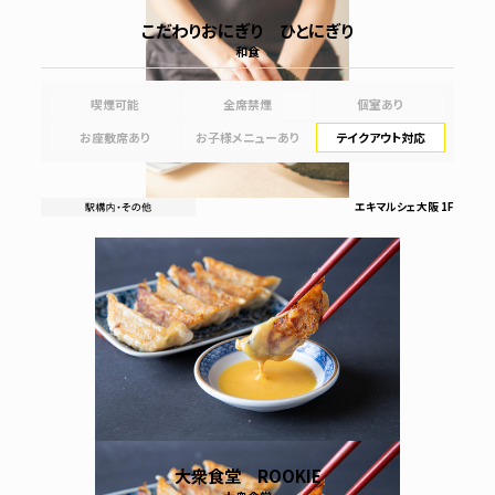
こだわりおにぎり ひとにぎり
和食
喫煙可能
全席禁煙
個室あり
お座敷席あり
お子様メニューあり
テイクアウト対応
エキマルシェ大阪 1F
大衆食堂 ROOKIE