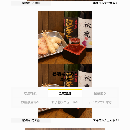
エキマルシェ大阪 1F
昼酒場 こみち
居酒屋
喫煙可能
全席禁煙
個室あり
お座敷席あり
お子様メニューあり
テイクアウト対応
エキマルシェ大阪 1F