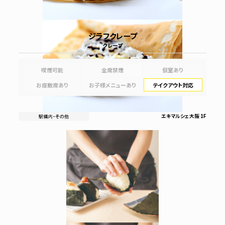
ジラフクレープ
クレープ
喫煙可能
全席禁煙
個室あり
お座敷席あり
お子様メニューあり
テイクアウト対応
エキマルシェ大阪 1F