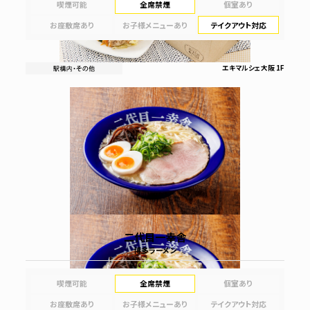
喫煙可能
全席禁煙
個室あり
お座敷席あり
お子様メニューあり
テイクアウト対応
エキマルシェ大阪 1F
二代目一幸舎
博多ラーメン
喫煙可能
全席禁煙
個室あり
お座敷席あり
お子様メニューあり
テイクアウト対応