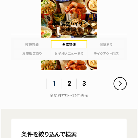
沖縄食堂ハイサイ
沖縄料理
喫煙可能
全席禁煙
個室あり
お座敷席あり
お子様メニューあり
テイクアウト対応
1
2
3
全
31
件中
1～12
件表示
条件を絞り込んで検索