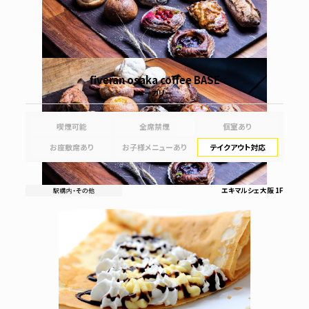
fiveran osaka coffee BASE
ベーカリー
喫煙可能
全席禁煙
個室あり
お座敷席あり
お子様メニューあり
テイクアウト対応
エキマルシェ大阪 1F