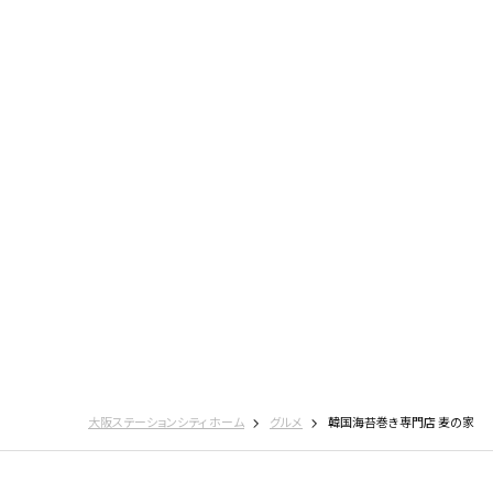
コインロッカー
広場・時計・グリーン
大阪ステーションシティ ホーム
グルメ
韓国海苔巻き専門店 麦の家