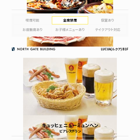
スペインバル
喫煙可能
全席禁煙
個室あり
お座敷席あり
お子様メニューあり
テイクアウト対応
LUCUA(ルクア) B1F
キュッヒェ ニューミュンヘン
ビアレストラン