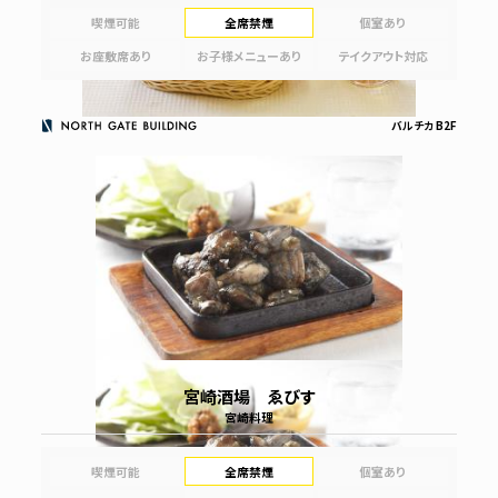
喫煙可能
全席禁煙
個室あり
お座敷席あり
お子様メニューあり
テイクアウト対応
バルチカ B2F
宮崎酒場 ゑびす
宮崎料理
喫煙可能
全席禁煙
個室あり