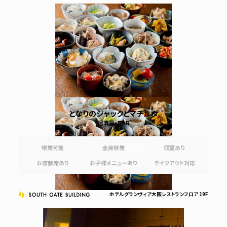
となりのジャックとマチルダ
居酒屋・BAR
喫煙可能
全席禁煙
個室あり
お座敷席あり
お子様メニューあり
テイクアウト対応
ホテルグランヴィア大阪レストランフロア 19F