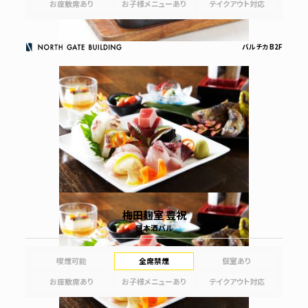
お座敷席あり
お子様メニューあり
テイクアウト対応
バルチカ B2F
梅田麹室 豊祝
日本酒バル
喫煙可能
全席禁煙
個室あり
お座敷席あり
お子様メニューあり
テイクアウト対応