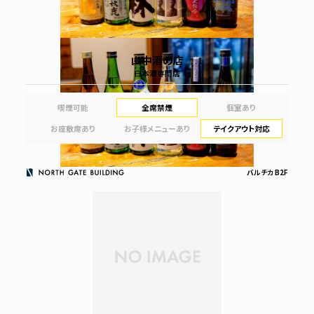
山中酒の店
日本酒専門店
喫煙可能
全席禁煙
個室あり
お座敷席あり
お子様メニューあり
テイクアウト対応
バルチカ B2F