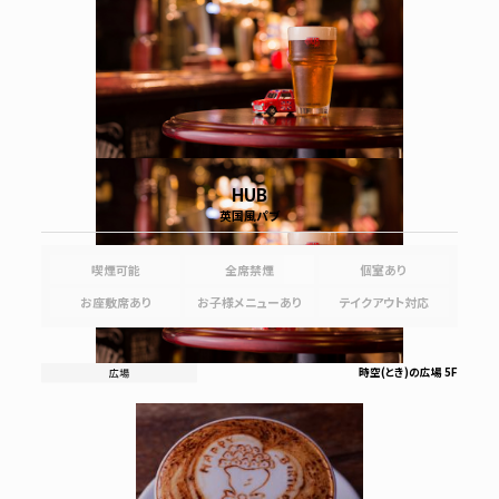
HUB
英国風パブ
喫煙可能
全席禁煙
個室あり
お座敷席あり
お子様メニューあり
テイクアウト対応
時空(とき)の広場 5F