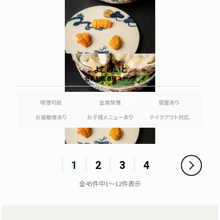
よこのいと
会員制居酒屋スナック
喫煙可能
全席禁煙
個室あり
お座敷席あり
お子様メニューあり
テイクアウト対応
1
2
3
4
全
45
件中
1～12
件表示