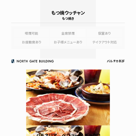
もつ焼ウッチャン
もつ焼き
喫煙可能
全席禁煙
個室あり
お座敷席あり
お子様メニューあり
テイクアウト対応
バルチカ B2F
ハモネリア ベジョータ ギョクロ