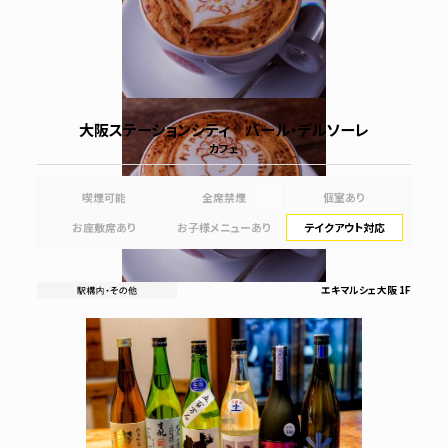
大阪ステーションシティ バール・デルソーレ
カフェ
喫煙可能
全席禁煙
個室あり
お座敷席あり
お子様メニューあり
テイクアウト対応
エキマルシェ大阪 1F