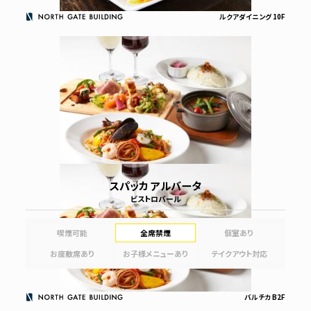
ルクアダイニング 10F
スパッカ アルバータ
ビストロバール
喫煙可能
全席禁煙
個室あり
お座敷席あり
お子様メニューあり
テイクアウト対応
バルチカ B2F