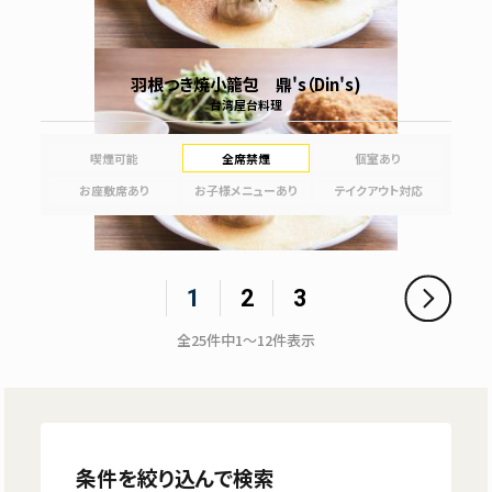
羽根つき焼小籠包 鼎's（Din's)
台湾屋台料理
喫煙可能
全席禁煙
個室あり
お座敷席あり
お子様メニューあり
テイクアウト対応
1
2
3
全
25
件中
1～12
件表示
条件を絞り込んで検索