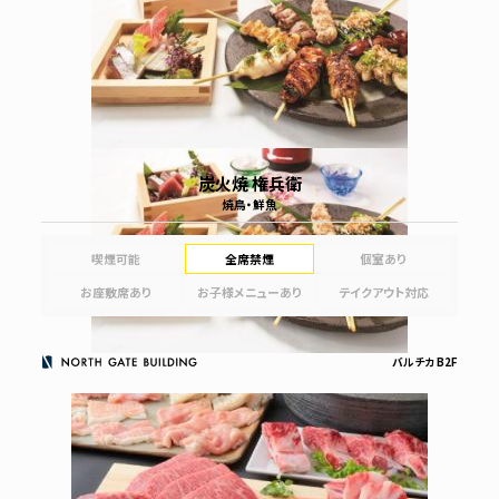
炭火焼 権兵衛
焼鳥・鮮魚
喫煙可能
全席禁煙
個室あり
お座敷席あり
お子様メニューあり
テイクアウト対応
バルチカ B2F