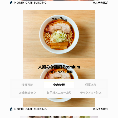
バルチカ B2F
人類みな麺類 Premium
ラーメン・うどん・麺類
喫煙可能
全席禁煙
個室あり
お座敷席あり
お子様メニューあり
テイクアウト対応
バルチカ B2F