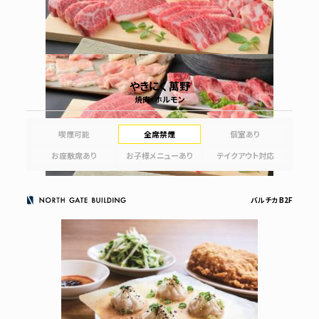
やきにく 萬野
焼肉・ホルモン
喫煙可能
全席禁煙
個室あり
お座敷席あり
お子様メニューあり
テイクアウト対応
バルチカ B2F