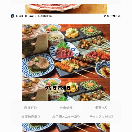
バルチカ B2F
うなぎ 串焼き いづも
和食
喫煙可能
全席禁煙
個室あり
お座敷席あり
お子様メニューあり
テイクアウト対応