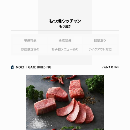
もつ焼ウッチャン
もつ焼き
喫煙可能
全席禁煙
個室あり
お座敷席あり
お子様メニューあり
テイクアウト対応
バルチカ B2F