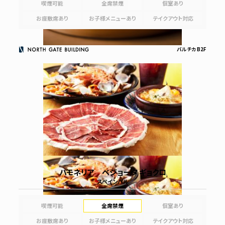
喫煙可能
全席禁煙
個室あり
お座敷席あり
お子様メニューあり
テイクアウト対応
バルチカ B2F
ハモネリア ベジョータ ギョクロ
スペインバル
喫煙可能
全席禁煙
個室あり
お座敷席あり
お子様メニューあり
テイクアウト対応