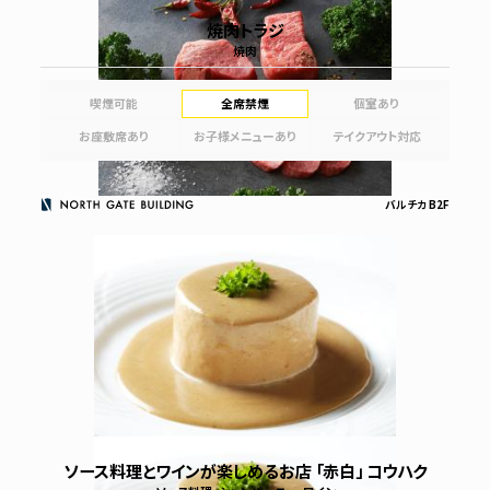
焼肉トラジ
焼肉
喫煙可能
全席禁煙
個室あり
お座敷席あり
お子様メニューあり
テイクアウト対応
バルチカ B2F
ソース料理とワインが楽しめるお店 「赤白」 コウハク