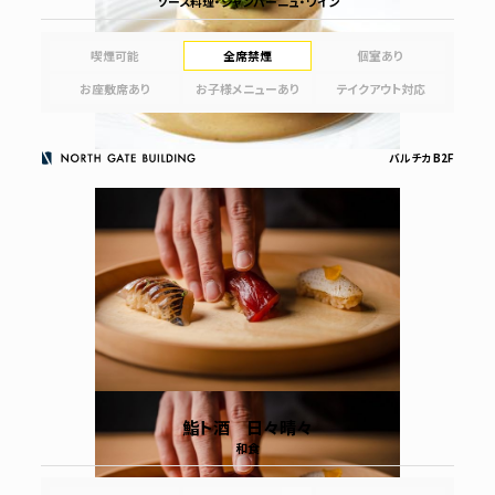
ソース料理・シャンパーニュ・ワイン
喫煙可能
全席禁煙
個室あり
お座敷席あり
お子様メニューあり
テイクアウト対応
バルチカ B2F
鮨ト酒 日々晴々
和食