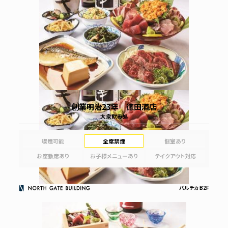
創業明治23年 徳田酒店
大衆飲み処
喫煙可能
全席禁煙
個室あり
お座敷席あり
お子様メニューあり
テイクアウト対応
バルチカ B2F