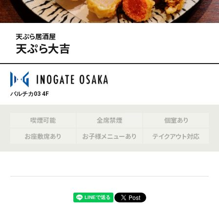
天ぷら居酒屋
天ぷら大吉
バルチカ03 4F
喫煙可能
全席禁煙
個室あり
お座敷席あり
お子様メニューあり
テイクアウト対応