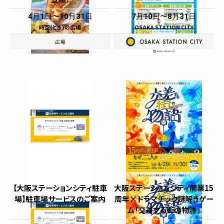
4月1日
10月31日
7月10日
8月31日
時空(とき)の広場
OSAKA STATION CITY
【大阪ステーションシティ駐車
大阪ステーションシティ開業15
場】駐車場サービスのご案内
周年×ドラマチック謎解きゲー
ム「交差する街の物語」