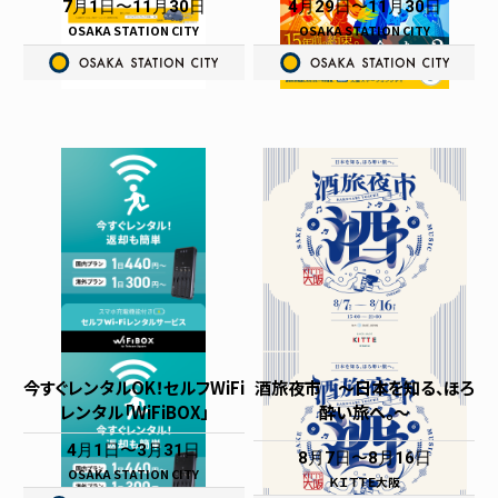
7月1日
11月30日
4月29日
11月30日
OSAKA STATION CITY
OSAKA STATION CITY
今すぐレンタルOK！セルフWiFi
酒旅夜市 〜日本を知る、ほろ
レンタル「WiFiBOX」
酔い旅へ。〜
4月1日
3月31日
8月7日
8月16日
OSAKA STATION CITY
ＫＩＴＴＥ大阪